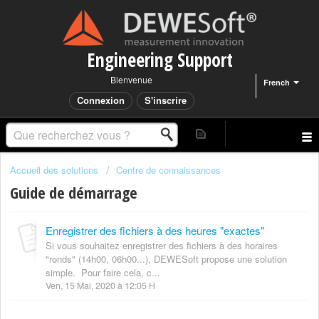
Engineering Support
Bienvenue
French
Connexion
S'inscrire
Accueil des solutions
Centre de connaissances
Guide de démarrage
Enregistrer des fichiers à des heures "exactes"
Si vous souhaitez enregistrer des fichiers à des horaires
"ronds" (14h00, 06h00...), DEWESoft propose une solution
simple. Pour faire cela, c...
Ven, 15 Mai, 2020 à 12:05 H