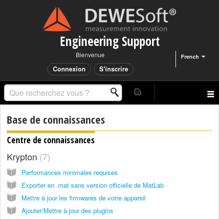
Engineering Support
Bienvenue
French
Connexion
S'inscrire
Base de connaissances
Centre de connaissances
Krypton
7
Performances minimales requises
Exporter en .mat sans version officielle de MatLab
Mettre à jour les firmwares de votre appareil
Ajouter/Mettre à jour des plugins