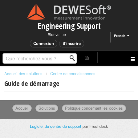
Engineering Support
Bienvenue
French
Connexion
S'inscrire
Accueil des solutions
Centre de connaissances
Guide de démarrage
Accueil
Solutions
Politique concernant les cookies
Logiciel de centre de support
par Freshdesk