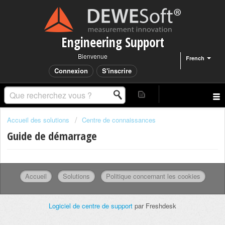
Engineering Support
Bienvenue
French
Connexion
S'inscrire
Accueil des solutions
Centre de connaissances
Guide de démarrage
Accueil
Solutions
Politique concernant les cookies
Logiciel de centre de support
par Freshdesk