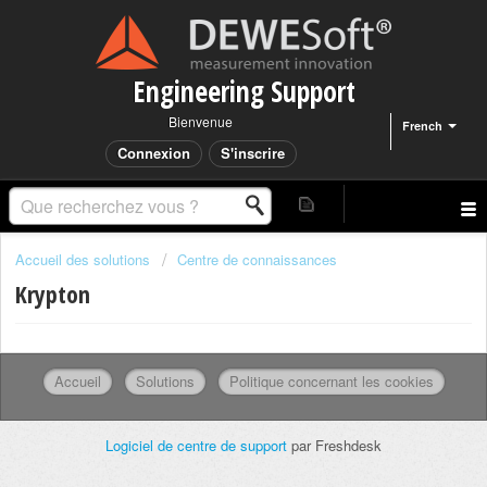
Engineering Support
Bienvenue
French
Connexion
S'inscrire
Accueil des solutions
Centre de connaissances
Krypton
Accueil
Solutions
Politique concernant les cookies
Logiciel de centre de support
par Freshdesk